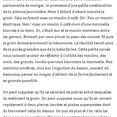
permanente de manger, la promesse d’une petite amélioration
de la pitance journalière. Mais il fallait d’abord moudre le
grain. Cela se faisait avec un moulin à café. Oh ! Pas un moulin
électrique. Non ! Avec un moulin à café muni d’une manivelle
tournée à la main. Or, c’était dur et le moulin maintenu entre
les genoux, finissait par vous pincer la peau des cuisses. Et puis
le grain écrasé encrassait le mécanisme. Le résultat tenait plus
de la purée grossière que de la belle farine. Cette petite corvée
nous laissait le loisir de réfléchir à l’utilité des moulins, des
vrais, des grands, tandis que nous tournions la manivelle. Nos
lointains ancêtres, mus par l’aiguillon du besoin, avaient dû
beaucoup penser au moyen d’obtenir de la farine facilement et
en grande quantité.
On peut supposer qu’ils se servirent de pierres entre lesquelles
ils mettaient le grain. On peut supposer aussi qu’ils en vinrent
rapidement à deux pierres lourdes et plates superposées dont
ils tournaient celle du dessus. Un pas de plus et l’on relia les
deux par un axe vertical. Dès lors la pierre mobile n’avait plus