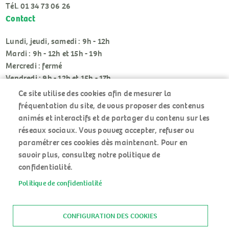
Tél. 01 34 73 06 26
Contact
Lundi, jeudi, samedi : 9h - 12h
Mardi : 9h - 12h et 15h - 19h
Mercredi : fermé
Vendredi : 9h - 12h et 15h - 17h
Ce site utilise des cookies afin de mesurer la
fréquentation du site, de vous proposer des contenus
animés et interactifs et de partager du contenu sur les
réseaux sociaux. Vous pouvez accepter, refuser ou
paramétrer ces cookies dès maintenant. Pour en
RÉSEAUX
savoir plus, consultez notre politique de
SOCIAUX
confidentialité.
Politique de confidentialité
ACCUEIL
MENU
PLAN DU SITE
PIED
MENTIONS LÉGALES
CONFIGURATION DES COOKIES
DE
DONNÉES PERSONNELLES