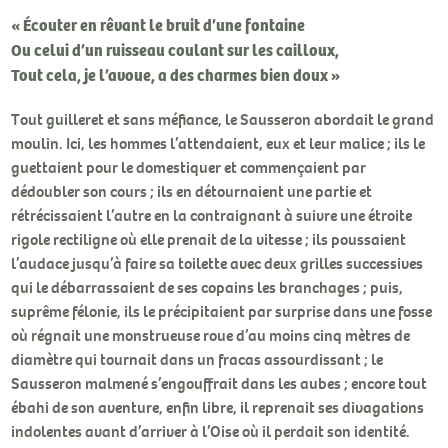
« Écouter en rêvant le bruit d’une fontaine
Ou celui d’un ruisseau coulant sur les cailloux,
Tout cela, je l’avoue, a des charmes bien doux »
Tout guilleret et sans méfiance, le Sausseron abordait le grand
moulin. Ici, les hommes l’attendaient, eux et leur malice ; ils le
guettaient pour le domestiquer et commençaient par
dédoubler son cours ; ils en détournaient une partie et
rétrécissaient l’autre en la contraignant à suivre une étroite
rigole rectiligne où elle prenait de la vitesse ; ils poussaient
l’audace jusqu’à faire sa toilette avec deux grilles successives
qui le débarrassaient de ses copains les branchages ; puis,
suprême félonie, ils le précipitaient par surprise dans une fosse
où régnait une monstrueuse roue d’au moins cinq mètres de
diamètre qui tournait dans un fracas assourdissant ; le
Sausseron malmené s’engouffrait dans les aubes ; encore tout
ébahi de son aventure, enfin libre, il reprenait ses divagations
indolentes avant d’arriver à l’Oise où il perdait son identité.