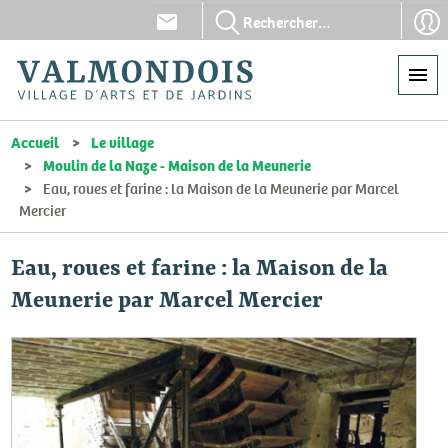
Aller
En-
En-
au
tête
tête
contenu
-
-
principal
Communication
Con
Accueil
Le village
Moulin de la Naze - Maison de la Meunerie
Eau, roues et farine : la Maison de la Meunerie par Marcel
Mercier
Eau, roues et farine : la Maison de la
Meunerie par Marcel Mercier