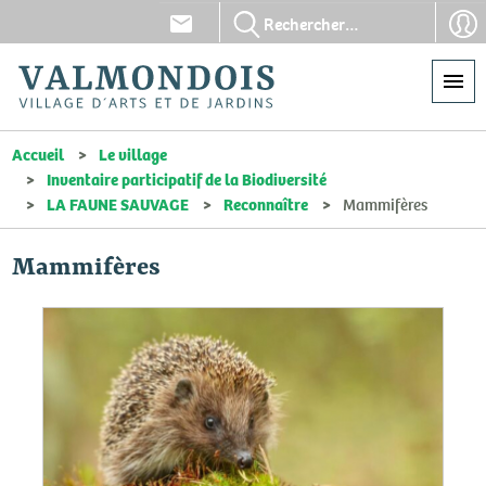
Aller
En-
En-
au
tête
tête
contenu
-
-
principal
Communication
Con
Accueil
Le village
Inventaire participatif de la Biodiversité
LA FAUNE SAUVAGE
Reconnaître
Mammifères
Mammifères