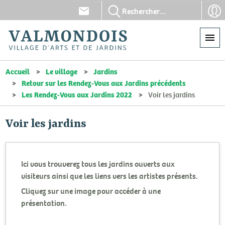
Aller
En-
En-
au
tête
tête
contenu
-
-
principal
Communication
Con
Accueil
Le village
Jardins
Retour sur les Rendez-Vous aux Jardins précédents
Les Rendez-Vous aux Jardins 2022
Voir les jardins
Voir les jardins
Ici vous trouverez tous les jardins ouverts aux
visiteurs ainsi que les liens vers les artistes présents.
Cliquez sur une image pour accéder à une
présentation.