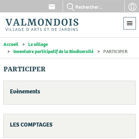
Aller
En-
En-
au
tête
tête
contenu
-
-
principal
Communication
Con
Accueil
Le village
Inventaire participatif de la Biodiversité
PARTICIPER
PARTICIPER
Evènements
LES COMPTAGES