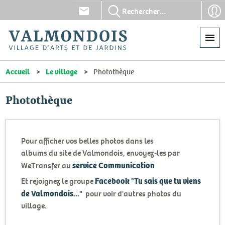
Aller
En-
En-
au
tête
tête
contenu
-
-
principal
Communication
Con
Accueil
Le village
Photothèque
Photothèque
Pour afficher vos belles photos dans les
albums du site de Valmondois, envoyez-les par
service Communication
WeTransfer au
Facebook "Tu sais que tu viens
Et rejoignez le groupe
de Valmondois..."
pour voir d'autres photos du
village.