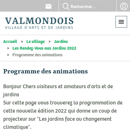
Aller
En-
En-
au
tête
tête
contenu
-
-
principal
Communication
Con
Accueil
Le village
Jardins
Les Rendez-Vous aux Jardins 2022
Programme des animations
Programme des animations
Bonjour Chers visiteurs et amateurs d'arts et de
jardins
Sur cette page vous trouverez la programmation de
cette nouvelle édition 2022 qui donne un coup de
projecteur sur "Les jardins face au changement
climatique".