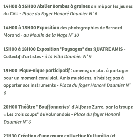
14H00 à 16H00
Atelier Bombes à graines
animé par les jeunes
du CVIJ -
Place du Foyer Honoré Daumier N° 6
14H00 à 18H00
Exposition
des photographies de Bernard
Morand -
au Moulin de la Naze N° 10
15H00 à 18H00
Exposition "Paysages" des QUATRE AMIS
-
Collectif d'artistes -
à la Villa Daumier N° 9
19H00
Pique-nique participatif :
amenez un plat à partager
pour un moment convivial. Amis musiciens, n'hésitez pas à
apporter vos instruments -
Place du foyer Honoré Daumier N°
6
20H00 Théâtre " Bouffonneries"
d'Alfonso Zurro, par la troupe
« Les trois coups" de Valmondois -
Place du foyer Honoré
Daumier N° 6
21H30
Création d’une œuvre collective Kulturélia
(et