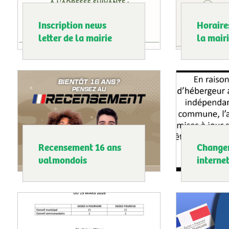
Inscription news
Horaire
letter de la mairie
la mair
Recensement 16 ans
Change
valmondois
interne