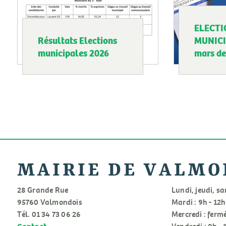
ELECT
Résultats Elections
MUNICI
municipales 2026
mars de
Pagination
MAIRIE DE VALMO
28 Grande Rue
Lundi, jeudi, sa
95760 Valmondois
Mardi : 9h - 12h
Tél. 01 34 73 06 26
Mercredi : ferm
Contact
Vendredi : 9h - 