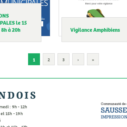
IONS
PALES le 15
 8h à 20h
Vigilance Amphibiens
1
2
3
›
Page
»
Dernière
suivante
page
NDOIS
medi : 9h - 12h
 et 15h - 19h
é
12h et 15h - 17h