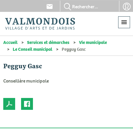
Aller
En-
En-
au
tête
tête
contenu
-
-
principal
Communication
Con
Accueil
Services et démarches
Vie municipale
Le Conseil municipal
Pegguy Gasc
Pegguy Gasc
Conseillère municipale