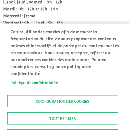
Lundi, jeudi, samedi : 9h - 12h
Mardi : 9h - 12h et 15h - 19h
Mercredi : fermé
Vendredi : 9h - 12h et 15h - 17h
Ce site utilise des cookies afin de mesurer la
fréquentation du site, de vous proposer des contenus
animés et interactifs et de partager du contenu sur les
réseaux sociaux. Vous pouvez accepter, refuser ou
paramétrer ces cookies dès maintenant. Pour en
RÉSEAUX
savoir plus, consultez notre politique de
SOCIAUX
confidentialité.
Politique de confidentialité
ACCUEIL
MENU
PLAN DU SITE
PIED
MENTIONS LÉGALES
CONFIGURATION DES COOKIES
DE
DONNÉES PERSONNELLES
PAGE
ACCESSIBILITÉ : NON CONFORME
TOUT REFUSER
COOKIES
CONTACT