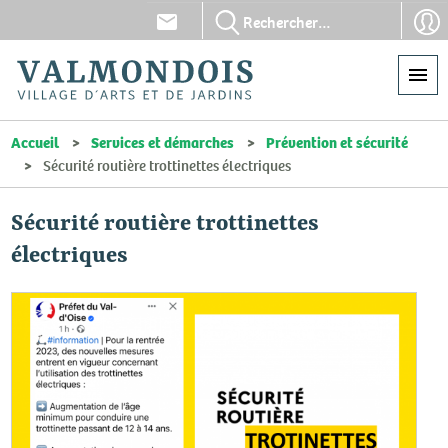
Aller
En-
En-
au
tête
tête
contenu
-
-
principal
Communication
Con
Accueil
Services et démarches
Prévention et sécurité
Sécurité routière trottinettes électriques
Sécurité routière trottinettes
électriques