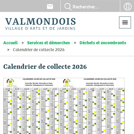
Aller
En-
En-
au
tête
tête
contenu
-
-
principal
Communication
Con
Accueil
Services et démarches
Déchets et encombrants
Calendrier de collecte 2026
Calendrier de collecte 2026