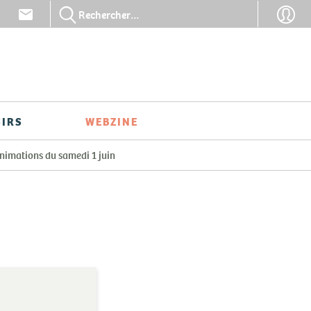
En-
En-
tête
tête
-
-
Communication
Conn
SIRS
WEBZINE
nimations du samedi 1 juin