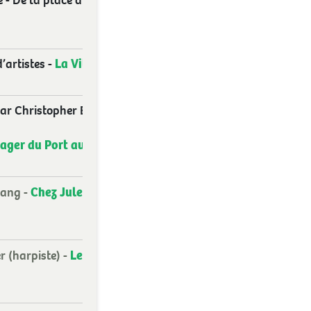
La Villa
d’artistes -
par Christopher Brook.
ager du Port aux
Chez Jules et
Wang -
Le jardin
 (harpiste) -