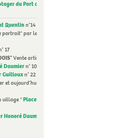
otager du Port aux
nt Quentin
n°14
e portrait" par les
° 17
DOIS"
Vente artisanat,
ré Daumier
n° 10
r Guilloux
n° 22
r et aujourd’hui"
Place du
 village "
er Honoré Daumier
n°