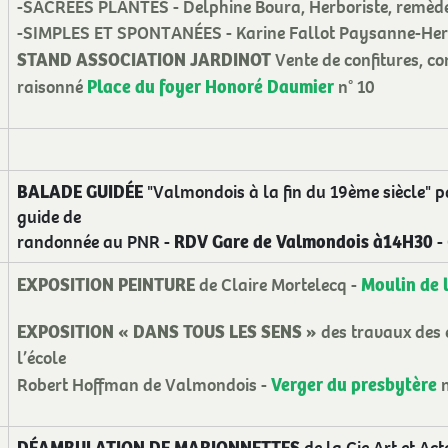
-SACRÉES PLANTES - Delphine Boura, Herboriste, remèd
-SIMPLES ET SPONTANÉES - Karine Fallot Paysanne-Herb
STAND ASSOCIATION JARDINOT
Vente de confitures, co
Place du foyer Honoré Daumier
raisonné
n° 10
BALADE GUIDÉE
"Valmondois à la fin du 19ème siècle" p
guide de
RDV Gare de Valmondois à14H30
randonnée au PNR -
- 
EXPOSITION PEINTURE
Moulin de 
de Claire Mortelecq -
EXPOSITION « DANS TOUS LES SENS »
des travaux des 
l’école
Verger du presbytère
Robert Hoffman de Valmondois -
n
DÉAMBULATION DE MARIONNETTES
de la Cie Art et Act