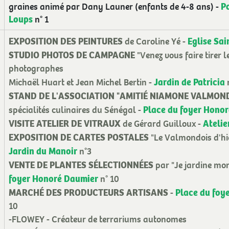
P
graines animé par Dany Launer (enfants de 4-8 ans) -
Loups
n° 1
EXPOSITION DES PEINTURES
Eglise Sai
de Caroline Yé -
STUDIO PHOTOS DE CAMPAGNE
"Venez vous faire tirer l
photographes
Jardin de Patricia
Michaël Huart et Jean Michel Bertin -
n
STAND DE L'ASSOCIATION "AMITIÉ NIAMONE VALMON
Place du foyer Hono
spécialités culinaires du Sénégal -
VISITE ATELIER DE VITRAUX
Atelie
de Gérard Guilloux -
EXPOSITION DE CARTES POSTALES
"Le Valmondois d'hie
Jardin du Manoir
n°3
VENTE DE PLANTES SÉLECTIONNÉES
par "Je jardine mon
foyer Honoré Daumier
n° 10
MARCHÉ DES PRODUCTEURS ARTISANS
Place du foy
-
10
-FLOWEY - Créateur de terrariums autonomes