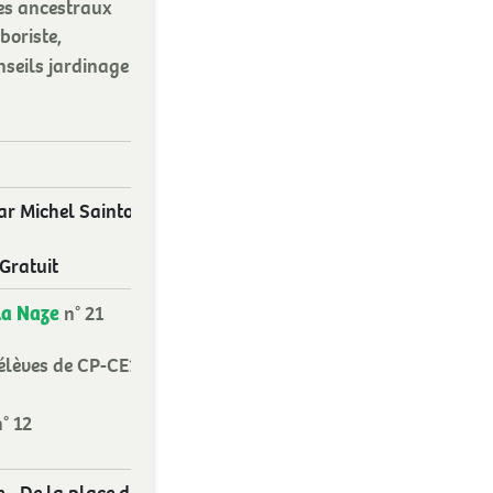
es ancestraux
oriste,
nseils jardinage
ar Michel Saintoul,
Gratuit
la Naze
n° 21
élèves de CP-CE1 de
° 12
e - De la place du foyer