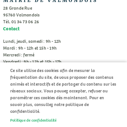
MAIRIE DE VALMONDOIS
28 Grande Rue
95760 Valmondois
Tél. 01 34 73 06 26
Contact
Lundi, jeudi, samedi : 9h - 12h
Mardi : 9h - 12h et 15h - 19h
Mercredi : fermé
Vendredi : 9h - 12h et 15h - 17h
Ce site utilise des cookies afin de mesurer la
fréquentation du site, de vous proposer des contenus
animés et interactifs et de partager du contenu sur les
réseaux sociaux. Vous pouvez accepter, refuser ou
paramétrer ces cookies dès maintenant. Pour en
RÉSEAUX
savoir plus, consultez notre politique de
SOCIAUX
confidentialité.
Politique de confidentialité
ACCUEIL
MENU