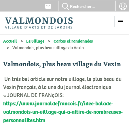
Aller
En-
En-
au
tête
tête
contenu
-
-
principal
Communication
Con
Accueil
Le village
Cartes et randonnées
Valmondois, plus beau village du Vexin
Valmondois, plus beau village du Vexin
Un très bel article sur notre village, le plus beau du
Vexin français, à la une du journal électronique
« JOURNAL DE FRANçOIS:
https://www.journaldefrancois.fr/idee-balade-
valmondois-un-village-qui-a-attire-de-nombreuses-
personnalites.htm