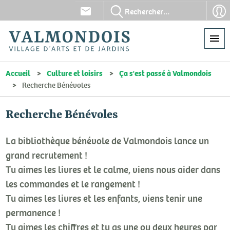
Aller
En-
En-
au
tête
tête
contenu
-
-
principal
Communication
Con
Accueil
Culture et loisirs
Ça s'est passé à Valmondois
Recherche Bénévoles
Recherche Bénévoles
La bibliothèque bénévole de Valmondois lance un
grand recrutement !
Tu aimes les livres et le calme, viens nous aider dans
les commandes et le rangement !
Tu aimes les livres et les enfants, viens tenir une
permanence !
Tu aimes les chiffres et tu as une ou deux heures par