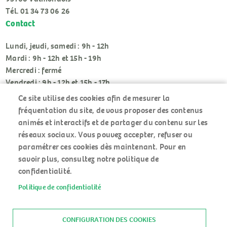
Tél. 01 34 73 06 26
Contact
Lundi, jeudi, samedi : 9h - 12h
Mardi : 9h - 12h et 15h - 19h
Mercredi : fermé
Vendredi : 9h - 12h et 15h - 17h
Ce site utilise des cookies afin de mesurer la
fréquentation du site, de vous proposer des contenus
animés et interactifs et de partager du contenu sur les
réseaux sociaux. Vous pouvez accepter, refuser ou
paramétrer ces cookies dès maintenant. Pour en
RÉSEAUX
savoir plus, consultez notre politique de
SOCIAUX
confidentialité.
Politique de confidentialité
ACCUEIL
MENU
PLAN DU SITE
PIED
MENTIONS LÉGALES
CONFIGURATION DES COOKIES
DE