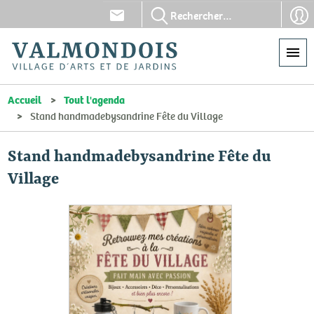
Aller
En-
En-
au
tête
tête
contenu
-
-
principal
Communication
Con
Accueil
Tout l'agenda
Stand handmadebysandrine Fête du Village
Stand handmadebysandrine Fête du
Village