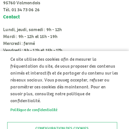
95760 Valmondois
Tél. 01 34 73 06 26
Contact
Lundi, jeudi, samedi : 9h - 12h
Mardi : 9h - 12h et 15h - 19h
Mercredi : fermé
Vendredi : 9h - 12h et 15h - 17h
Ce site utilise des cookies afin de mesurer la
fréquentation du site, de vous proposer des contenus
animés et interactifs et de partager du contenu sur les
réseaux sociaux. Vous pouvez accepter, refuser ou
paramétrer ces cookies dès maintenant. Pour en
RÉSEAUX
savoir plus, consultez notre politique de
SOCIAUX
confidentialité.
Politique de confidentialité
ACCUEIL
MENU
PLAN DU SITE
PIED
MENTIONS LÉGALES
CONFIGURATION DES COOKIES
DE