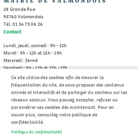
MAIRIE DE VALMONDOIS
28 Grande Rue
95760 Valmondois
Tél. 01 34 73 06 26
Contact
Lundi, jeudi, samedi : 9h - 12h
Mardi : 9h - 12h et 15h - 19h
Mercredi : fermé
Vendredi : 9h - 12h et 15h - 17h
Ce site utilise des cookies afin de mesurer la
fréquentation du site, de vous proposer des contenus
animés et interactifs et de partager du contenu sur les
réseaux sociaux. Vous pouvez accepter, refuser ou
paramétrer ces cookies dès maintenant. Pour en
RÉSEAUX
savoir plus, consultez notre politique de
SOCIAUX
confidentialité.
Politique de confidentialité
ACCUEIL
MENU