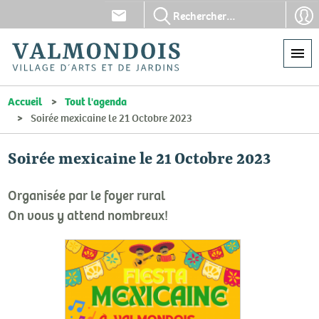
Aller
En-
En-
au
tête
tête
contenu
-
-
principal
Communication
Con
Accueil
Tout l'agenda
Soirée mexicaine le 21 Octobre 2023
Soirée mexicaine le 21 Octobre 2023
Organisée par le foyer rural
On vous y attend nombreux!