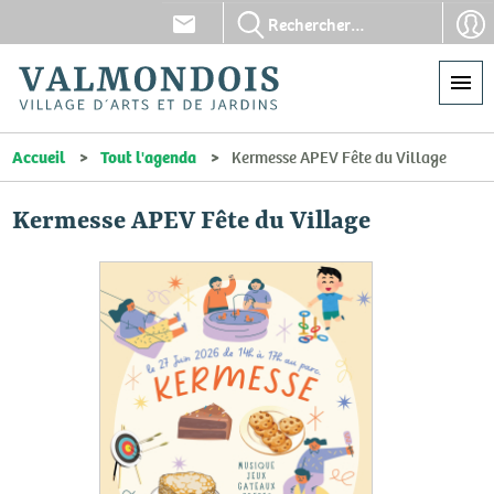
Aller
En-
En-
au
tête
tête
contenu
-
-
principal
Communication
Con
Accueil
Tout l'agenda
Kermesse APEV Fête du Village
Kermesse APEV Fête du Village