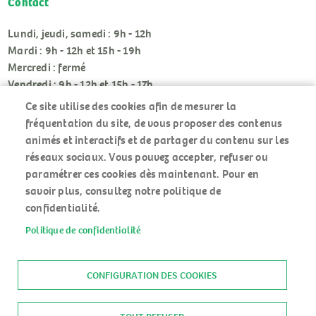
Contact
Lundi, jeudi, samedi : 9h - 12h
Mardi : 9h - 12h et 15h - 19h
Mercredi : fermé
Vendredi : 9h - 12h et 15h - 17h
Ce site utilise des cookies afin de mesurer la
fréquentation du site, de vous proposer des contenus
animés et interactifs et de partager du contenu sur les
réseaux sociaux. Vous pouvez accepter, refuser ou
paramétrer ces cookies dès maintenant. Pour en
RÉSEAUX
savoir plus, consultez notre politique de
SOCIAUX
confidentialité.
Politique de confidentialité
ACCUEIL
MENU
PLAN DU SITE
PIED
MENTIONS LÉGALES
CONFIGURATION DES COOKIES
DE
DONNÉES PERSONNELLES
PAGE
ACCESSIBILITÉ : NON CONFORME