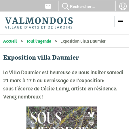
Aller
En-
En-
au
tête
tête
contenu
-
-
principal
Communication
Con
Accueil
Tout l'agenda
Exposition villa Daumier
Exposition villa Daumier
la Villa Daumier est heureuse de vous inviter samedi
21 mars à 17 h au vernissage de l'exposition:
sous l’écorce de Cécile Lamy, artiste en résidence.
Venez nombreux !