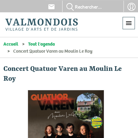
Aller
En-
En-
au
tête
tête
contenu
-
-
principal
Communication
Con
Accueil
Tout l'agenda
Concert Quatuor Varen au Moulin Le Roy
Concert Quatuor Varen au Moulin Le
Roy