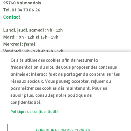
95760 Valmondois
Tél. 01 34 73 06 26
Contact
Lundi, jeudi, samedi : 9h - 12h
Mardi : 9h - 12h et 15h - 19h
Mercredi : fermé
Vendredi : 9h - 12h et 15h - 17h
Ce site utilise des cookies afin de mesurer la
fréquentation du site, de vous proposer des contenus
animés et interactifs et de partager du contenu sur les
réseaux sociaux. Vous pouvez accepter, refuser ou
paramétrer ces cookies dès maintenant. Pour en
RÉSEAUX
savoir plus, consultez notre politique de
SOCIAUX
confidentialité.
Politique de confidentialité
ACCUEIL
MENU
PLAN DU SITE
PIED
MENTIONS LÉGALES
CONFIGURATION DES COOKIES
DE