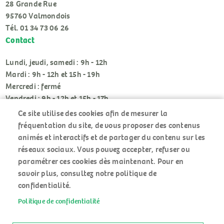
28 Grande Rue
95760 Valmondois
Tél. 01 34 73 06 26
Contact
Lundi, jeudi, samedi : 9h - 12h
Mardi : 9h - 12h et 15h - 19h
Mercredi : fermé
Vendredi : 9h - 12h et 15h - 17h
Ce site utilise des cookies afin de mesurer la
fréquentation du site, de vous proposer des contenus
animés et interactifs et de partager du contenu sur les
réseaux sociaux. Vous pouvez accepter, refuser ou
paramétrer ces cookies dès maintenant. Pour en
RÉSEAUX
savoir plus, consultez notre politique de
SOCIAUX
confidentialité.
Politique de confidentialité
ACCUEIL
MENU
PLAN DU SITE
PIED