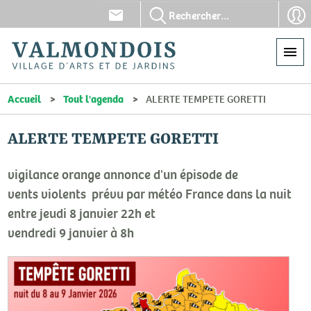
Aller
En-
En-
au
tête
tête
contenu
-
-
principal
Communication
Con
Accueil
Tout l'agenda
ALERTE TEMPETE GORETTI
ALERTE TEMPETE GORETTI
vigilance orange annonce d'un épisode de
vents violents prévu par météo France dans la nuit
entre jeudi 8 janvier 22h et
vendredi 9 janvier à 8h