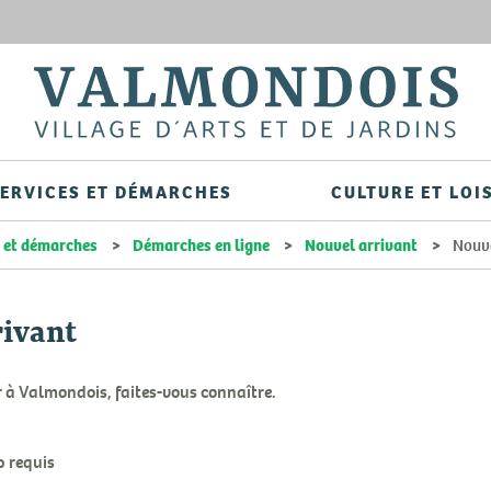
Aller
au
contenu
principal
ERVICES ET DÉMARCHES
CULTURE ET LOI
s et démarches
Démarches en ligne
Nouvel arrivant
Nouve
rivant
r à Valmondois, faites-vous connaître.
 requis